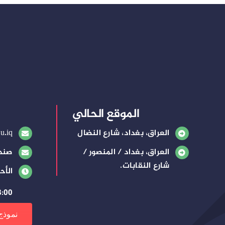
الموقع الحالي
العراق، بغداد، شارع النضال
u.iq
العراق، بغداد / المنصور /
صندوق
شارع النقابات.
الأح
8:00 صباحًا – 3:00 م
نموذج