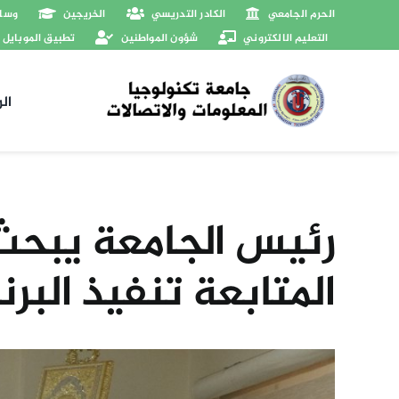
Ski
الحرم الجامعي
الكادر التدريسي
الخريجين
وسائ
t
التعليم الالكتروني
شؤون المواطنين
تطبيق الموبايل
conten
ال
رئيس الجامعة يبحث 
المتابعة تنفيذ البر
View
Larger