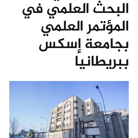
البحث العلمي في
الكليات
المؤتمر العلمي
المراكز
بجامعة إسكس
ببريطانيا
الخدمات
اتصل بنا
View
Larger
Image