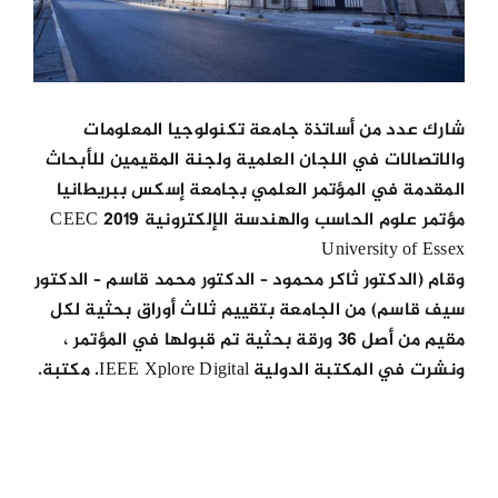
شارك عدد من أساتذة جامعة تكنولوجيا المعلومات
والاتصالات في اللجان العلمية ولجنة المقيمين للأبحاث
المقدمة في المؤتمر العلمي بجامعة إسكس ببريطانيا
مؤتمر علوم الحاسب والهندسة الإلكترونية CEEC 2019
University of Essex
وقام (الدكتور ثاكر محمود – الدكتور محمد قاسم – الدكتور
سيف قاسم) من الجامعة بتقييم ثلاث أوراق بحثية لكل
مقيم من أصل 36 ورقة بحثية تم قبولها في المؤتمر ،
ونشرت في المكتبة الدولية IEEE Xplore Digital. مكتبة.