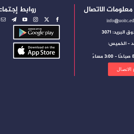
معلومات الاتصال
روابط إجتماع
info@uoitc.ed
 البريد: 3071
د – الخميس:
ساءً
 الاتصال