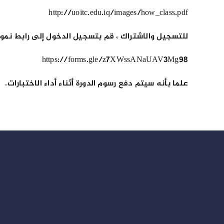
http://uoitc.edu.iq/images/how_class.pdf
للتسجيل والاشتراك ، قم بتسجيل الدخول إلى رابط نمو
https://forms.gle/z7XWssANaUAV3Mg98
علما بأنه سيتم دفع رسوم الدورة أثناء أداء الاختبارات.