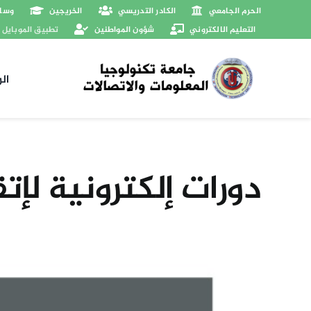
Ski
الحرم الجامعي
الكادر التدريسي
الخريجين
وسائ
t
التعليم الالكتروني
شؤون المواطنين
تطبيق الموبايل
conten
ال
دورات إلكترونية لإتق
View
Larger
Image