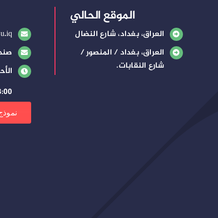
الموقع الحالي
العراق، بغداد، شارع النضال
u.iq
العراق، بغداد / المنصور /
صندوق
شارع النقابات.
الأح
8:00 صباحًا – 3:00 م
نموذج