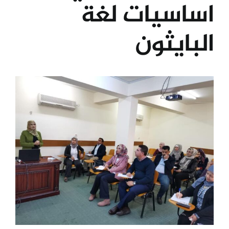
اساسيات لغة
الكليات
البايثون
المراكز
View
الخدمات
Larger
Image
اتصل بنا