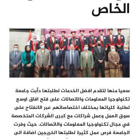
الخاص
الكليات
View
المراكز
Larger
Image
الخدمات
اتصل بنا
سعيا منها لتقدم افضل الخدمات لطلبتها دأبت جامعة
تكنولوجيا المعلومات والاتصالات على فتح افاق اوسع
لطلبة كلياتها بمختلف اختصاصاتهم عبر الانفتاح على
سوق العمل وعمل شراكات مع كبرى الشركات المتخصصة
في مجال تكنولوجيا المعلومات والاتصالات. حيث وفرت
الجامعة فرص عمل كثيرة لطلبتها الخريجين اضافة الى