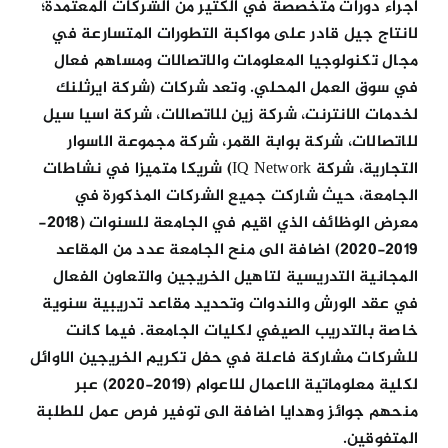
اجراء دورات متخصصة في الكثير من الشركات المعتمدة؛
لانتاج جيل قادر على مواكبة التطورات المتسارعة في
مجال تكنولوجيا المعلومات والاتصالات ومساهم فعال
في سوق العمل المحلي. وتعد شركات (شركة ايرثلنك
لخدمات الانترنت، شركة زين للاتصالات، شركة اسيا سيل
للاتصالات، شركة بوابة القمر، شركة مجموعة الاسوار
التجارية، شركة IQ Network) شريكا متميزا في نشاطات
الجامعة، حيث شاركت جميع الشركات المذكورة في
معرض الوظائف الذي اقيم في الجامعة للسنوات (2018-
2019-2020) اضافة الى منح الجامعة عدد من المقاعد
المجانية التدريسية لتاهيل الخريجين والتعاون الفعال
في عقد الورش والندوات وتحديد مقاعد تدريبية سنوية
خاصة بالتدريب الصيفي لكليات الجامعة. فيما كانت
للشركات مشاركة فاعلة في حفل تكريم الخريجين الاوائل
لكلية معلوماتية الاعمال للاعوام (2019-2020) عبر
منحهم جوائز وهدايا اضافة الى توفير فرص عمل للطلبة
المتفوقين.