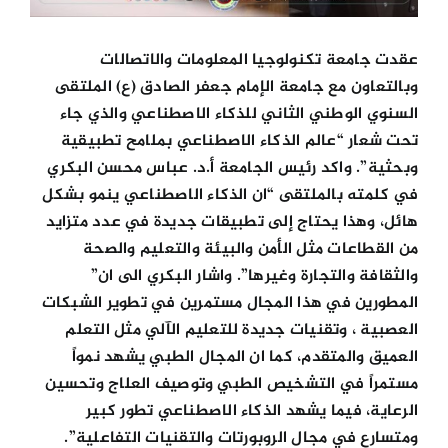
عقدت جامعة تكنولوجيا المعلومات والاتصالات
وبالتعاون مع جامعة الإمام جعفر الصادق (ع) الملتقى
السنوي الوطني الثاني للذكاء الاصطناعي والذي جاء
تحت شعار “عالم الذكاء الاصطناعي بملامح تطبيقية
وبحثية”. واكد رئيس الجامعة أ.د. عباس محسن البكري
في كلمته بالملتقى “ان الذكاء الاصطناعي ينمو بشكل
هائل، وهذا يحتاج إلى تطبيقات جديدة في عدد متزايد
من القطاعات مثل الأمن والبيئة والتعليم والصحة
والثقافة والتجارة وغيرها”. واشار البكري الى ان”
المطورين في هذا المجال مستمرين في تطوير الشبكات
العصبية ، وتقنيات جديدة للتعليم الآلي مثل التعلم
العميق والمتقدم، كما ان المجال الطبي يشهد نمواً
مستمراً في التشخيص الطبي وتوصيف العلاج وتحسين
الرعاية، فيما يشهد الذكاء الاصطناعي تطور كبير
ومتسارع في مجال الروبورتات والتقنيات التفاعلية”.