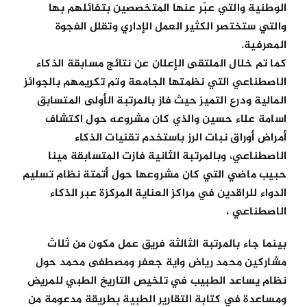
الوطنية والتي عبّر عنها المتخصصين بتفائلهم بها
والتي ستختصر الكثير العمل الإداري وتقلل الفجوة
المعرفية.
كما تم خلال الملتقى الإعلان عن نتائج مسابقة الذكاء
الاصطناعي التي نظمتها الجامعة وتم تكريمهم بالجوائز
المالية ودرع التميز حيث فاز بالمرتبة الأولى المتسابق
اسامة علاء حسين والذي كان مشروعه حول اكتشاف
أمراض أوراق نبات الرز باستخدم تقنيات الذكاء
الاصطناعي، وبالمرتبة الثانية فازت المتسابقة مينا
حبيب ماضي التي كان مشروعها حول أتمتة نظام تسليم
الدواء للراقدين في مراكز العناية المركزة عبر الذكاء
الاصطناعي ،
بينما جاء بالمرتبة الثالثة فريق عمل مكون من ثلاث
مشاركين محمد رياض واية جعفر ومصطفى محمد حول
نظام يساعد الطبيب في تلخيص التاريخ الطبي للمريض
ومساعدة في كتابة التقارير الطبية بطريقة مدعومة من