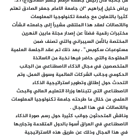
من جانبه قال رئيس جامعة الإمام جعفر الصادق(ع) أ.د.
رياض خليل إبراهيم “ان جامعة الامام جعفر الصادق تهتم
كثيرا بالتعاون مع جامعة تكنولوجيا المعلومات
والاتصالات لعقد هذا الملتقى مشيراً إلى جامعته انشأت
مختبرات رقمية فضلاً عن إصدار مجلة مابين النهرين
المختصة بالأمن السيبراني والتي تصنف ضمن
مستوعبات سكوبس” . بعد ذلك تم عقد الجلسة العلمية
المفتوحة والتي حاضر فيها نخبة من الاساتذة
المتخصصين في مجال الذكاء الاصطناعي من الجانب
الحكومي وجانب الشركات العالمية وسوق العمل، وتم
التحدث حول إطلاق وتطوير استراتيجية الذكاء
الاصطناعي التي تتبناها وزراة التعليم العالي والبحث
العلمي من خلال ما طرحته جامعة تكنولوجيا المعلومات
والاتصالات في هذا المجال .
وناقش المتحدثون جوانب كثيرة حول رسم صورة الذكاء
الاصطناعي في العراق أسوة بالدول المتقدمة وتجاربها
في هذا المجال وذلك عن طريق هذه الاستراتيجية