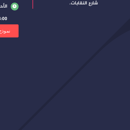
شارع النقابات.
الأح
8:00 صباحًا – 3:00 م
نموذج