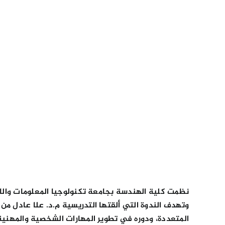
نظمت كلية الهندسة بجامعة تكنولوجيا المعلومات والات
وتهدف الندوة التي ألقتها التدريسية م.د. علا عادل م
المتعددة، ودوره في تطوير المهارات الشخصية والمهنية،