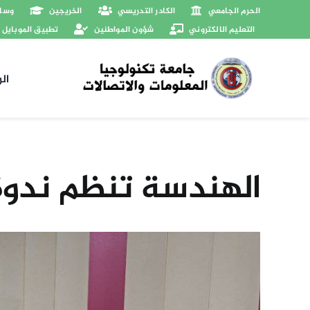
Ski
الحرم الجامعي
الكادر التدريسي
الخريجين
وسائ
t
التعليم الالكتروني
شؤون المواطنين
تطبيق الموبايل
conten
ال
الهندسة تنظم ندوة 
View
Larger
Image