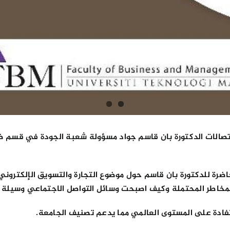
تصالات الدكتورة بان قاسم جواد مسؤولة شعبة الجودة في قسم ض
التي عقدتها جامعة UiTM الماليزية محاضرة للدكتورة بان قاسم حول موضوع التجارة والت
والمخاطر المحتملة وكيف اصبحت وسائل التواصل الاجتماعي وسيلة 
تفادة على المستوى العالمي مما يدعم تصنيف الجامعة.