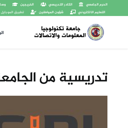
Ski
الحرم الجامعي
الكادر التدريسي
الخريجين
وسائ
t
التعليم الالكتروني
شؤون المواطنين
تطبيق الموبايل
conten
ال
تدريسية من الجامع
View
Larger
Image