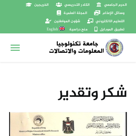
Ski
الحرم الجامعي
الكادر التدريسي
الخريجين
t
وسائل الإعلام
المجلة العلمية
conten
التعليم الالكتروني
شؤون المواطنين
تطبيق الموبايل
منح دراسية
English
ggle
الرئيسية
tion
شكر وتقدير
عن الجامعة
رئاسة الجامعة
View
Larger
الفعاليات
Image