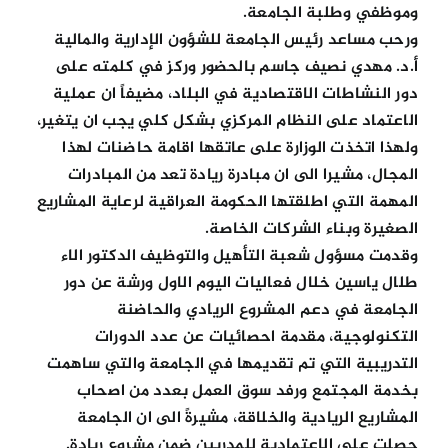
وموظفي وطلبة الجامعة.
ورحب مساعد رئيس الجامعة للشؤون الإدارية والمالية
أ.د. مهدي نصيف جاسم بالحضور وركز في كلمته على
دور النشاطات الاقتصادية في البلاد، مضيفاً ان عملية
الاعتماد على النظام المركزي بشكل كلي يجب ان يتغير،
ولهذا اتخذت الوزارة على عاتقها اقامة حاضنات لهذا
المجال، مشيرا الى ان مبادرة ريادة تعد من المبادرات
المهمة التي اطلقتها الحكومة العراقية لرعاية المشاريع
الصغيرة وبناء الشركات الخاصة.
وقدمت مسؤول شعبة التأهيل والتوظيف الدكتور الاء
طلال ياسين خلال فعاليات اليوم الاول ورشة عن دور
الجامعة في دعم المشروع الريادي والحاضنة
التكنولوجية، مقدمة احصائيات عن عدد الدورات
التدريبية التي تم تقديمها في الجامعة والتي ساهمت
بخدمة المجتمع ورفد سوق العمل بعدد من اصحاب
المشاريع الريادية والخلاقة، مشيرةً الى ان الجامعة
حصلت على الاعتمادية للمدربين ضمن مشروع ريادة.