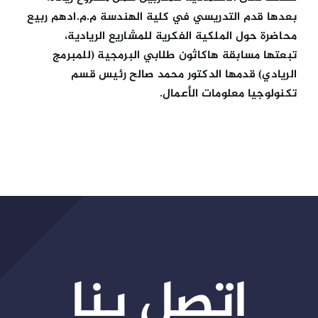
بعدها قدم التدريسي في كلية الهندسة م.م.ادهم ربيع
محاضرة حول الملكية الفكرية للمشاريع الريادية،
تبعتها مسابقة هاكاثون طلابي البرمجية (للمبرمج
الريادي) قدمها الدكتور محمد صالح رئيس قسم
تكنولوجيا معلومات الأعمال.
اتصل بنا