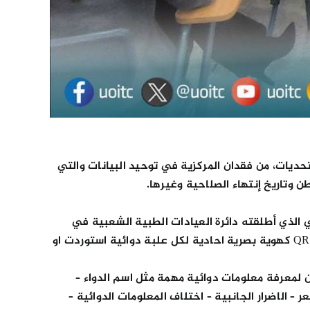
تحديات، من فقدان المركزية في توحيد البيانات والتي
 وتاريخ إنتهاء الصلاحية وغيرها.
 الذي أطلقته دائرة العيادات الطبية الشعبية في
وزارة الصحة العراقية بمعالجة هذه التحديات عن طريق هذه المنظومة وذلك عبر توفير خاصية رمز الاستجابة السريع QR Code كهوية بصرية احادية لكل علبة دوائية استوردت او
 لمعرفة معلومات دوائية مهمة مثل اسم الدواء –
 – الاضرار الجانبية – اختلاف المعلومات الدوائية –