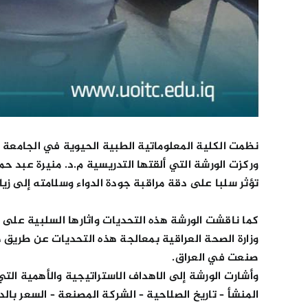
نظمت الكلية المعلوماتية الطبية الحيوية في الجامعة و
وركزت الورشة التي ألقتها التدريسية م.د. منيرة عبد ح
تؤثر سلبا على دقة مراقبة جودة الدواء وسلامته إلى زي
كما ناقشت الورشة هذه التحديات واثارها السلبية على 
صنعت في العراق.
وأشارت الورشة إلى الاهداف الاستراتيجية والأهمية ال
المنشأ – تاريخ الصلاحية – الشركة المصنعة – السعر بالدي