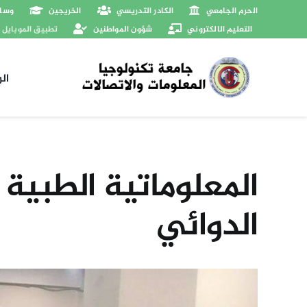
Ski
الحرم الجامعي
الكادر التدريسي
الخريجين
وسائ
t
التعليم الالكتروني
شؤون المواطنين
تطبيق الموبايل
conten
ال
المعلوماتية الطبية
الدوائي
View
Larger