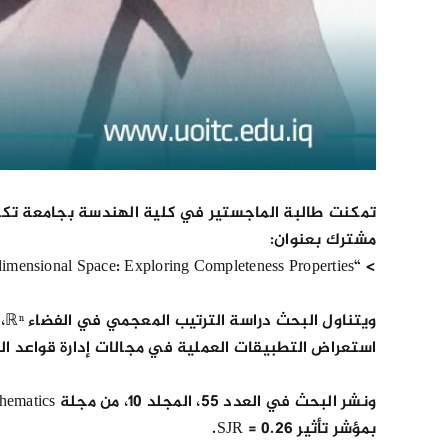
تمكنت طالبة الماجستير في كلية الهندسة بجامعة تكنو
مشترك بعنوان:
> “Lexicographic Ordering in n-dimensional Space: Exploring Completeness Properties”
وي
استعراض التطبيقات العملية في مجالات إدارة قواعد البي
بمؤشر تأثير SJR = 0.26.