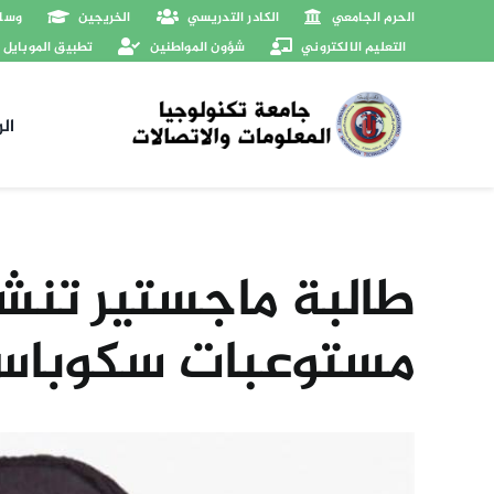
Ski
الحرم الجامعي
الكادر التدريسي
الخريجين
وسائ
t
التعليم الالكتروني
شؤون المواطنين
تطبيق الموبايل
conten
ال
طالبة ماجستير تنشر
مستوعبات سكوبا
View
Larger