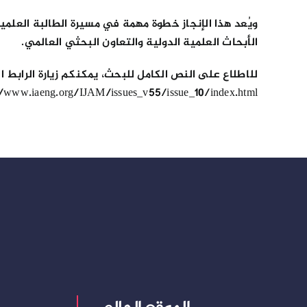
ويُعد هذا الإنجاز خطوة مهمة في مسيرة الطالبة العل
الأبحاث العلمية الدولية والتعاون البحثي العالمي.
للاطلاع على النص الكامل للبحث، يمكنكم زيارة الرابط ال
//www.iaeng.org/IJAM/issues_v55/issue_10/index.html