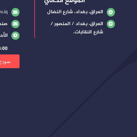
الموقع الحالي
العراق، بغداد، شارع النضال
u.iq
العراق، بغداد / المنصور /
صندوق
شارع النقابات.
الأح
8:00 صباحًا – 3:00 م
نموذج