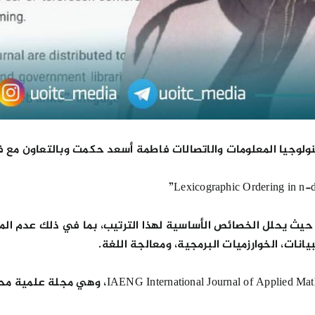
لوجيا المعلومات والاتصالات فاطمة أسعد حكمت وبالتعاون مع فر
تناول البحث دراسة الترتيب المعجمي في الفضاء ℝⁿ، حيث يحلل الخصائص الأساسية لهذا الترتيب،
انات، الخوارزميات البرمجية، ومعالجة اللغة.