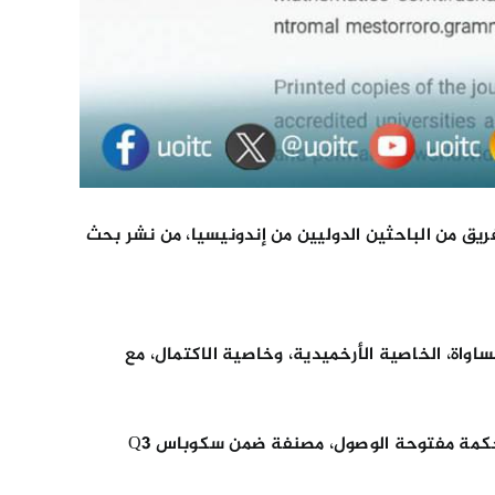
يق من الباحثين الدوليين من إندونيسيا، من نشر بحث
 بما في ذلك عدم المساواة، الخاصية الأرخميدية، وخاصية الاكتمال، مع
ونشر البحث في العدد 55، المجلد 10، من مجلة IAENG International Journal of Applied Mathematics، وهي مجلة علمية محكمة مفتوحة الوصول، مصنفة ضمن سكوباس Q3