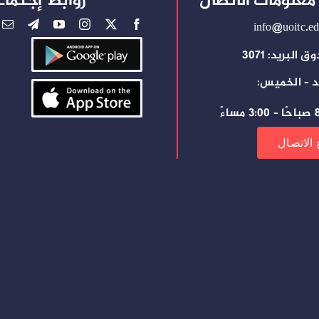
معلومات الاتصال
روابط إجتماع
info@uoitc.ed
 البريد: 3071
د – الخميس:
ساءً
 الاتصال