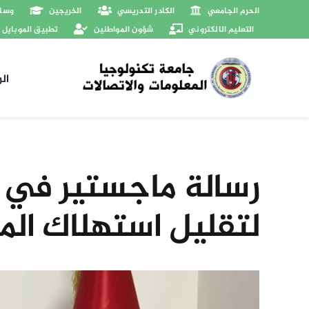
Ski
الحرم الجامعي
الكادر التدريسي
الخريجين
وسائ
t
التعليم الالكتروني
شؤون المواطنين
تطبيق الموبايل
conten
ال
رسالة ماجستير في 
لتقليل استهلاك المي
View
Larger