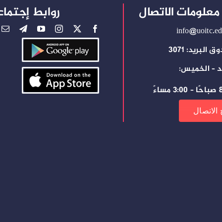
معلومات الاتصال
روابط إجتماع
info@uoitc.ed
 البريد: 3071
د – الخميس:
ساءً
 الاتصال