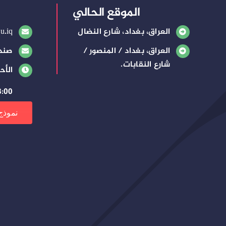
الموقع الحالي
العراق، بغداد، شارع النضال
u.iq
العراق، بغداد / المنصور /
صندوق
شارع النقابات.
الأح
8:00 صباحًا – 3:00 م
نموذج