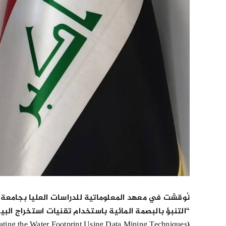
نُوقشت في معهد المعلوماتية للدراسات العليا بجامعة 
“التنبؤ بالبصمة المائية باستخدام تقنيات استخراج البي
‏(Predicating the Water Footprint Using Data Mining Techniques).