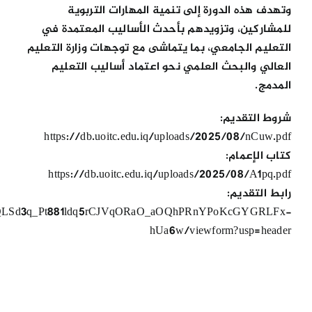
وتهدف هذه الدورة إلى تنمية المهارات التربوية
للمشاركين، وتزويدهم بأحدث الأساليب المعتمدة في
التعليم الجامعي، بما يتماشى مع توجهات وزارة التعليم
العالي والبحث العلمي نحو اعتماد أساليب التعليم
المدمج.
شروط التقديم:
https://db.uoitc.edu.iq/uploads/2025/08/nCuw.pdf
كتاب الإعمام:
https://db.uoitc.edu.iq/uploads/2025/08/A1pq.pdf
رابط التقديم:
FAIpQLSd3q_Pt881ldq5rCJVqORaO_aOQhPRnYPoKcGYGRLFx-
hUa6w/viewform?usp=header