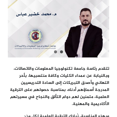
Larger
Image
الكليات
المراكز
الخدمات
اتصل بنا
تتقدم رئاسة جامعة تكنولوجيا المعلومات والاتصالات،
وبالنيابة عن عمداء الكليات وكافة منتسبيها، بأحر
التهاني وأصدق التبريكات إلى السادة التدريسيين
المدرجة أسماؤهم أدناه، بمناسبة حصولهم على الترقية
العلمية، متمنين لهم دوام التألق والنجاح في مسيرتهم
الأكاديمية والمهنية.
وبهذه المناسبة، نُبارك الترقية العلمية لكل من: