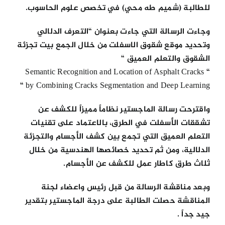
للطالبة (شميم طه محي) في تخصص علوم الحاسوب.
وجاءت الرسالة التي جاءت بعنوان “التعرف الدلالي
وتحديد موقع شقوق الاسفلت من خلال الجمع بيت تجزئة
الشقوق والتعلم العميق “
“ Semantic Recognition and Location of Asphalt Cracks
by Combining Cracks Segmentation and Deep Learning “
واقترحت رسالة الماجستير نظاماً مميزاً للكشف عن
تشققات الأسفلت في الطرق، بالاعتماد على تقنيات
التعلم العميق التي تجمع بين كشف الأجسام والتجزئة
الدلالية، ومن ثم تحديد خصائصها الهندسية من خلال
ثلاث طرق كاطار عمل للكشف عن الأجسام.
وبعد مناقشة الرسالة من قبل رئيس واعضاء لجنة
المناقشة حصلت الطالبة على درجة الماجستير بتقدير
جيد جداً .