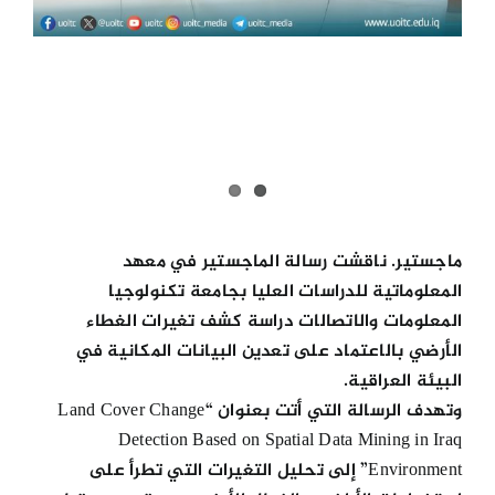
ماجستير. ناقشت رسالة الماجستير في معهد
المعلوماتية للدراسات العليا بجامعة تكنولوجيا
المعلومات والاتصالات دراسة كشف تغيرات الغطاء
الأرضي بالاعتماد على تعدين البيانات المكانية في
البيئة العراقية.
وتهدف الرسالة التي أتت بعنوان “Land Cover Change
Detection Based on Spatial Data Mining in Iraq
Environment” إلى تحليل التغيرات التي تطرأ على