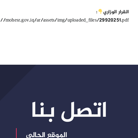
القرار الوزاري
:
s://mohesr.gov.iq/ar/assets/img/uploaded_files/29920251.pdf
اتصل بنا
الموقع الحالي