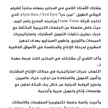
وشارك الأستاذ اللامي في المختبر بصفته منتجاً للفيلم
الروائي الطويل “عين حرا” (Ayin Hara / Evil Eye)، الذي
تنتجه شركة Frame Vision ويُخرجه المخرج ياسر كريم،
حيث خاض سلسلة من الجلسات التدريبية المكثفة مع
خبراء دوليين تناولت التمويل المشترك، واستراتيجيات
المبيعات والتوزيع، وتطوير السيناريو بهدف تجهيز
المشروع لمرحلة الإنتاج والمنافسة في الأسواق العالمية.
وأكد اللامي أن مشاركته في المختبر كانت فرصة مهمة
لـ:
اكتساب خبرات استراتيجية في مجالات الإنتاج المشترك
وتأمين التمويل والاستفادة من تجارب خبراء عالميين،
وتعزيز الروابط الدولية من خلال بناء شبكة تعاون مع
مؤسسات إنتاج وتمويل عربية وأجنبية.
وأعربت رئاسة جامعة تكنولوجيا المعلومات والاتصالات