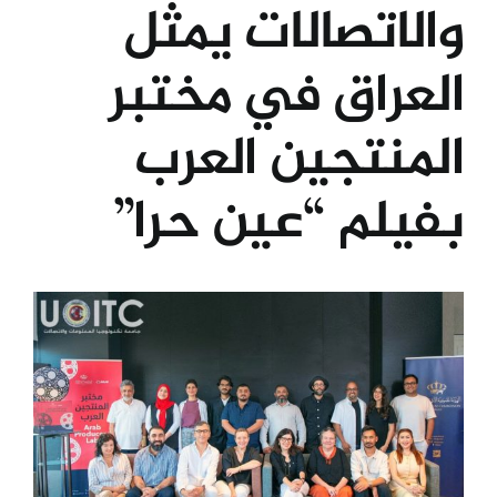
والاتصالات يمثل
الكليات
العراق في مختبر
المراكز
المنتجين العرب
بفيلم “عين حرا”
الخدمات
اتصل بنا
View
Larger
Image