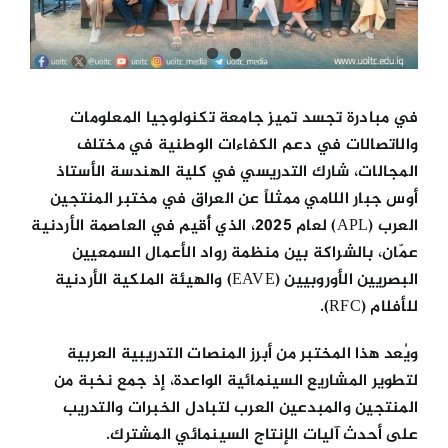
في مبادرة تجسد تميز جامعة تكنولوجيا المعلومات
والاتصالات في دعم الكفاءات الوطنية في مختلف
المجالات، شارك التدريسي في كلية الهندسة الأستاذ
أوس جبار اللامي ممثلاً عن العراق في مختبر المنتجين
العرب (APL) لعام 2025، الذي أُقيم في العاصمة الأردنية
عمّان، بالشراكة بين منظمة رواد الأعمال السمعيين
البصريين الأوروبيين (EAVE) والهيئة الملكية الأردنية
للأفلام (RFC).
ويُعد هذا المختبر من أبرز المنصات التدريبية العربية
لتطوير المشاريع السينمائية الواعدة، إذ جمع نخبة من
المنتجين والمبدعين العرب لتبادل الخبرات والتدريب
على أحدث آليات الإنتاج السينمائي المشترك.