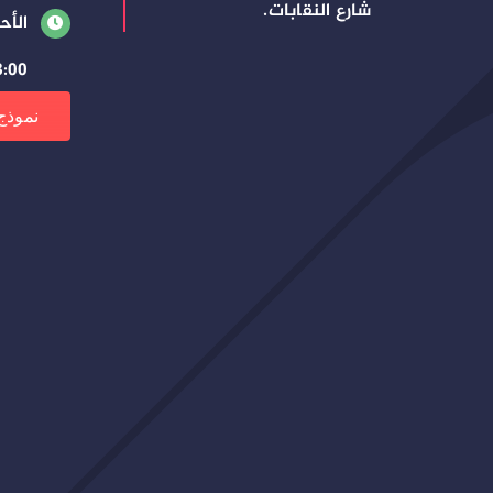
شارع النقابات.
الأح
8:00 صباحًا – 3:00 م
نموذج