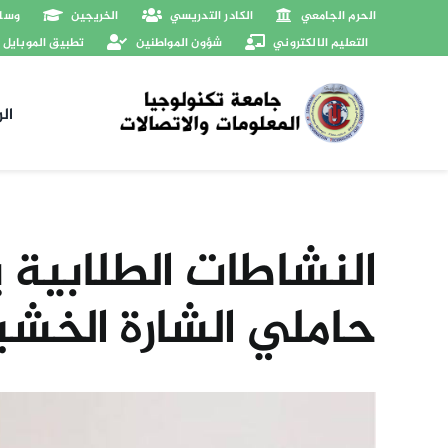
Ski
الحرم الجامعي
الكادر التدريسي
الخريجين
وسائ
t
التعليم الالكتروني
شؤون المواطنين
تطبيق الموبايل
conten
ال
النشاطات الطلابية ي
حاملي الشارة الخشب
View
Larger