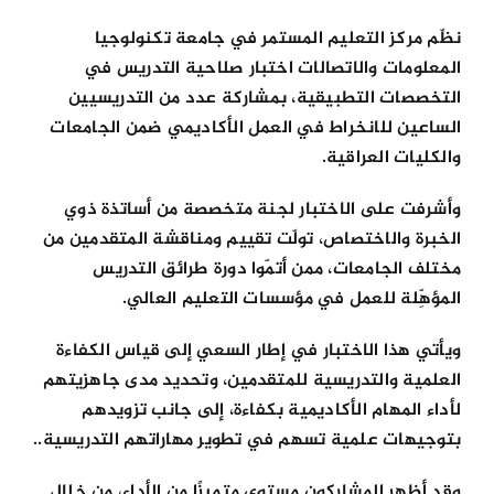
نظّم مركز التعليم المستمر في جامعة تكنولوجيا
المعلومات والاتصالات اختبار صلاحية التدريس في
التخصصات التطبيقية، بمشاركة عدد من التدريسيين
الساعين للانخراط في العمل الأكاديمي ضمن الجامعات
والكليات العراقية.
وأشرفت على الاختبار لجنة متخصصة من أساتذة ذوي
الخبرة والاختصاص، تولّت تقييم ومناقشة المتقدمين من
مختلف الجامعات، ممن أتمّوا دورة طرائق التدريس
المؤهِّلة للعمل في مؤسسات التعليم العالي.
ويأتي هذا الاختبار في إطار السعي إلى قياس الكفاءة
العلمية والتدريسية للمتقدمين، وتحديد مدى جاهزيتهم
لأداء المهام الأكاديمية بكفاءة، إلى جانب تزويدهم
بتوجيهات علمية تسهم في تطوير مهاراتهم التدريسية..
وقد أظهر المشاركون مستوى متميزًا من الأداء، من خلال