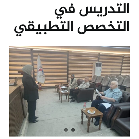
التدريس في
الكليات
التخصص التطبيقي
المراكز
View
الخدمات
Larger
Image
اتصل بنا