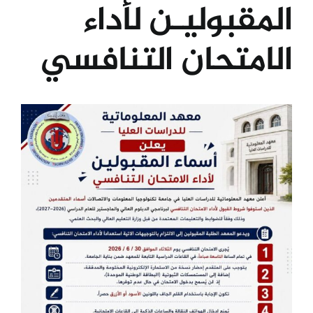
المقبوليـن لأداء
الكليات
الامتحان التنافسي
المراكز
View
الخدمات
Larger
Image
اتصل بنا