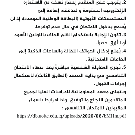
2. يتوجب على المتقدم إحضار نسخة من الاستمارة
الإلكترونية المختومة والمدققة، إضافة إلى
المستمسكات الثبوتية (البطاقة الوطنية الموحدة)، إذ لن
يُسمح بدخول الامتحان في حال عدم توفرها.
3. تكون الإجابة باستخدام القلم الجاف باللونين الأسود
أو الأزرق حصراً.
4. يُمنع إدخال الهواتف النقالة والساعات الذكية إلى
القاعات الامتحانية.
5. تُجرى المقابلة الشخصية مباشرةً بعد انتهاء الامتحان
التنافسي في بناية المعهد (الطابق الثالث)، لاستكمال
إجراءات القبول.
ويتمنى معهد المعلوماتية للدراسات العليا لجميع
المتقدمين النجاح والتوفيق، وادناه رابط باسماء
المقبولين للامتحان التنافسي :
https://db.uoitc.edu.iq/uploads/2026/06/bMHm.pdf