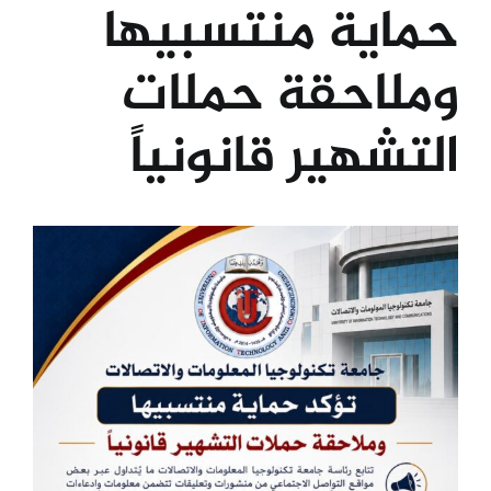
حماية منتسبيها
الكليات
وملاحقة حملات
المراكز
التشهير قانونياً
الخدمات
View
Larger
اتصل بنا
Image