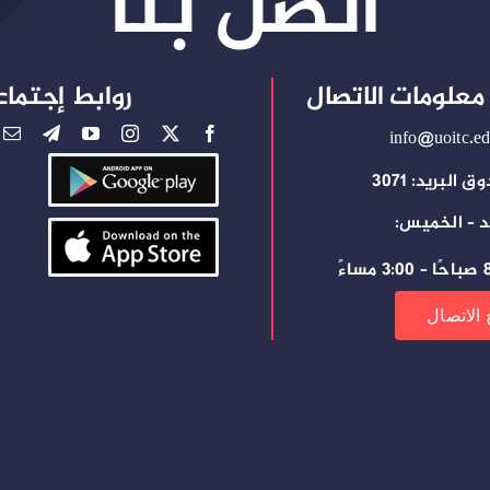
اتصل بنا
معلومات الاتصال
روابط إجتماع
info@uoitc.ed
 البريد: 3071
د – الخميس:
ساءً
 الاتصال