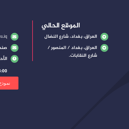
الموقع الحالي
العراق، بغداد، شارع النضال
u.iq
العراق، بغداد / المنصور /
صندوق
شارع النقابات.
الأح
8:00 صباحًا – 3:00 م
نموذج