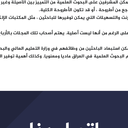
ن المشرفين على البحوث العلمية من التمييز بين الأصيلة وغير الأ
جع من أطروحة ، أو قد تكون الأطروحة الكلية.
ت والتسهيلات التي يمكن توفيرها للباحثين ، مثل المكتبات الإلكت
ى الرغم من أنها ليست أصلية. يهتم أصحاب تلك المجلات بالأرباح
يمكن استبعاد الباحثين من وظائفهم في وزارة التعليم العالي والب
 البحوث العلمية في العراق ماديا ومعنويا. وكذلك أهمية توفير ال