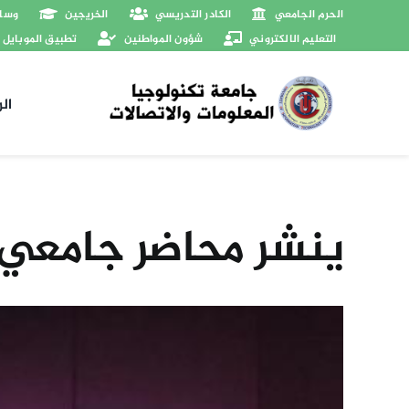
Ski
الحرم الجامعي
الكادر التدريسي
الخريجين
وسائ
t
التعليم الالكتروني
شؤون المواطنين
تطبيق الموبايل
conten
ال
ينشر محاضر جامعي بح
View
Larger
Image