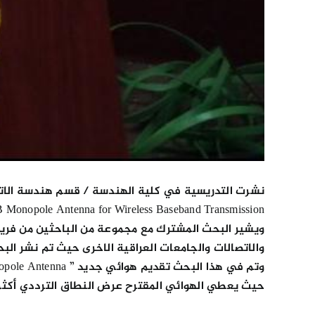
Monopole Antenna for Wireless Baseband Transmission”
ويشير البحث المشترك مع مجموعة من الباحثين من فريق
والاتصالات والجامعات العراقية الاخرى حيث تم نشر البحث في مجلة “Periodicals of Engineering and Natural Sciences” المفهرسة ض
وتم في هذا البحث تقديم هوائي جديد ” UWB Monopole Antenna ” مع عرض نطاق محسّن وحجم صغير (22*20*1.6 mm3).
حيث يعطي الهوائي المقترح عرض النطاق الترددي أكثر من %120 (2.4-9.6 جيجاهرتز) ، وله موجة دائمة للجهد أقل من 2 وكسب ذر