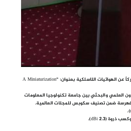
نشرت التدريسية في كلية الهندسة / قسم هندسة الاتصالات والحوسبة المتنقلة م.م. (م.م هديل صادق عبيد) بحثاً مشتركاً عن الهوائيات اللاسلكية بعنوان: “A Miniaturization
ون العلمي والبحثي بين جامعة تكنولوجيا المعلومات