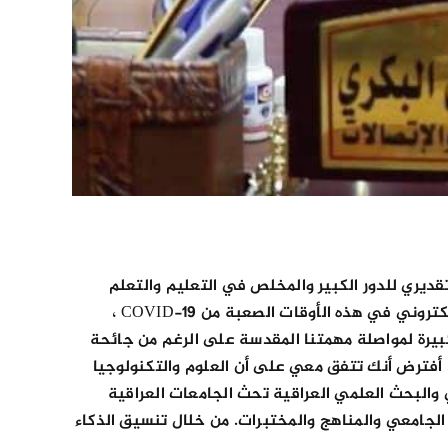
ليم والتعلم الذي يأتي في 24/1/2021 أود أن أعرب عن شكري وتقديري للدور الكبير والمخلص في التعليم والتعلم
والمعرفة وعطائكم السخي اللامتناهي لطلابنا. في هذا اليوم ، تعترف جميع أنحاء العالم بدورك الملحوظ في التعليم الإلكتروني في هذه الأوقات الصعبة من COVID-19 ،
كبيرة لمواصلة مهمتنا المقدسة على الرغم من جائحة
ه. أفترض أنك تتفق معي على أن العلوم والتكنولوجيا
ي والبحث العلمي العراقية تحث الجامعات العراقية
الجامعي والمناهج والمختبرات. من خلال تنسيق الذكاء