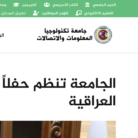
Ski
الحرم الجامعي
الكادر التدريسي
الخريجين
وسائ
t
التعليم الالكتروني
شؤون المواطنين
تطبيق الموبايل
conten
ال
الجامعة تنظم حفلاً 
العراقية
View
Larger