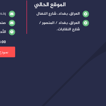
الموقع الحالي
العراق، بغداد، شارع النضال
u.iq
العراق، بغداد / المنصور /
صندوق
شارع النقابات.
الأح
8:00 صباحًا – 3:00 م
نموذج