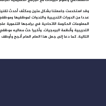
الاصطناعي وعلوم البيانات مع البرامج التعليمية للجامعا
وقد استخدمت جامعتنا بشكل متين ومكثف أحدث تقنيات ا
المعلومات الحكومة الاتحادية في برامجها التنموية على
التدريبية وأنظمة البرمجيات. وأخيرا حث معاليه موظفي
التالية. كما دعا إلى جعل هذا العام العام أنجح وأوظف ا