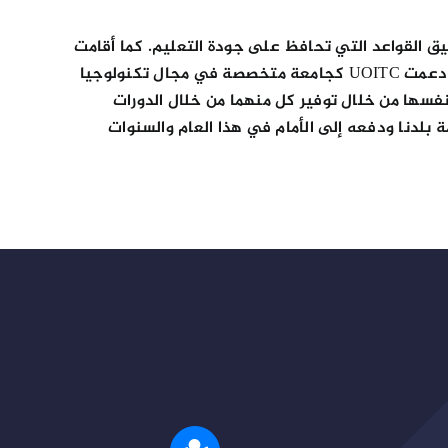
 القواعد التي تحافظ على جودة التعليم. كما أقامت
عددا من الدورات التدريبية والندوات لموظفيها وموظفي المنظمات الأخرى لإثبات دورها الكبير كعضو نشط في مجتمعنا. دعمت UOITC كجامعة متخصصة في مجال تكنولوجيا
نفسها من خلال توفير كل منهما من خلال الدورات
بلدنا ودفعه إلى الأمام في هذا العام والسنوات