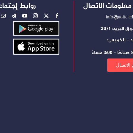
معلومات الاتصال
روابط إجتماع
info@uoitc.ed
 البريد: 3071
د – الخميس:
ساءً
 الاتصال