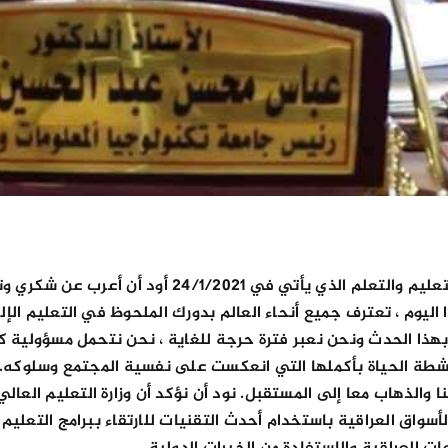
أختي الإخوة الأساتذة وأبنائي طلاب جامعتنا في يوم التع
 بهذا الحدث ونحن نعبر فترة حرجة للغاية ، نحن نتحمل مسؤولية 
صاد وأنشطة الحياة بأكملها التي انعكست على نفسية المجتمع وسلوك
 والذهاب معا إلى المستقبل. نود أن نؤكد أن وزارة التعليم العال
واق العراقية باستخدام أحدث التقنيات للارتقاء ببرامج التعليم 