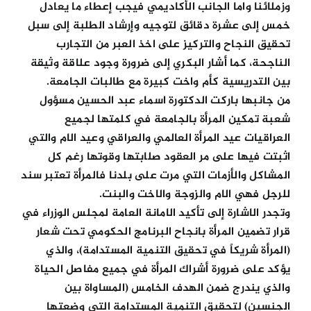
وزملائنا واما الجانب الأكاديمي فيجب إعطاء ما يعادل
خمس إلى عشرة دقائق لتوجيه وإرشاد الطلبة إلى سبل
تحقيق النجاح والتركيز على اخذ العبر من التجارب
الناجحة، كما أشار البكري إلى ضرورة وجود علاقة وثيقة
بين التدريسية كأم واخت كبيرة مع طالبات الجامعة.
من جانبها باركت الدكتورة اسماء عبد الحسين مسؤول
شعبة تمكين المرأة بالجامعة في كلمتها لجميع
العراقيات عيد المرأة العالمي والعراقي وعيد الام والتي
اثبتت فيها على مر العقود صلابتها وقوتها رغم كل
المشاكل والأزمات التي مرت على بلدنا فالمرأة تعتبر سند
للرجل فهي الام والزوجة والاخت والبنت.
وتجدر الاشارة إلى تأكيد الامانة العامة لمجلس الوزراء في
قرار تضمين المرأة بانجاح البرنامج الحكومي تحت شعار
(المرأة شريكاً في تحقيق التنمية المستدامة)، والذي
يؤكد على ضرورة أشراك المرأة في جميع مفاصل الحياة
والذي يندرج ضمن الهدف الخامس (المساواة بين
الجنسين) لتحقيق التنمية المستدامة التي وضعتها