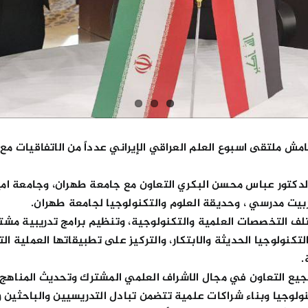
 ملتقى اسبوع العلم العراقي الإيراني عدداً من الاتفاقيات مع م
دكتور عباس محسن البكري التعاون مع جامعة طهران، وجامعة امير ك
ربيت مدرسي ، وحديقة العلوم والتكنولوجيا لجامعة طهران.
ف التخصصات العلمية والتكنولوجية، وتنظيم برامج تدريبية مشترك
كنولوجيا الحديثة والابتكار، والتركيز على تطبيقاتها العملية 
.
ع التعاون في مجال الاشراف العلمي المشترك وتحديث المناهج ال
لوجيا وبناء شراكات علمية تتضمن تبادل التدريسيين والباحثين وتو