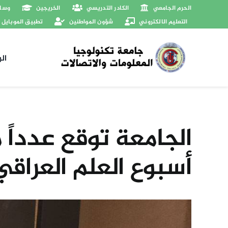
Ski
الحرم الجامعي
الكادر التدريسي
الخريجين
وسائ
t
التعليم الالكتروني
شؤون المواطنين
تطبيق الموبايل
conten
ال
الجامعة توقع عدداً
أسبوع العلم العراقي 
View
Larger