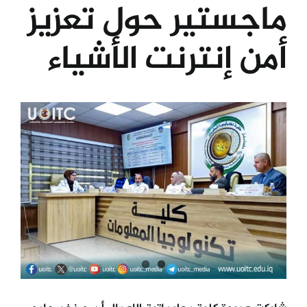
ماجستير حول تعزيز
الكليات
أمن إنترنت الأشياء
المراكز
View
الخدمات
Larger
Image
اتصل بنا