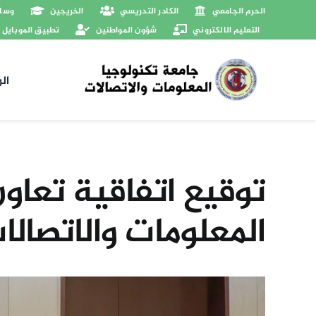
Ski
الحرم الجامعي
الكادر التدريسي
الخريجين
وسائ
t
التعليم الالكتروني
شؤون المواطنين
تطبيق الموبايل
conten
ال
توقيع اتفاقية تعاو
المعلومات والاتصالا
View
Larger