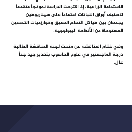
الاستدامة الزراعية. إذ اقترحت الدراسة نموذجاً متقدماً
لتصنيف أوراق النباتات اعتماداً على سيناريوهين
يجمعان بين هياكل التعلم العميق وخوارزميات التحسين
المستوحاة من الأنظمة البيولوجية.
وفي ختام المناقشة عن منحت لجنة المناقشة الطالبة
درجة الماجستير في علوم الحاسوب بتقدير جيد جداً
عالٍ.