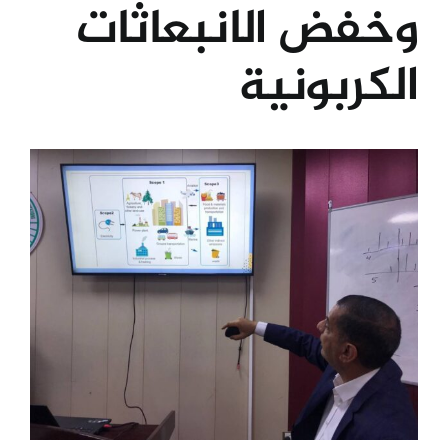
وخفض الانبعاثات
الكليات
الكربونية
المراكز
View
الخدمات
Larger
Image
اتصل بنا