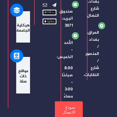
بغداد،
شارع
صندوق
النضال
البريد:
هيكلية
3071
الجامعة
العراق،
بغداد
الأحد
/
–
المنصور
الخميس:
/
شارع
8:00
مواقع
النقابات.
صباحًا
ذات
صلة
–
3:00
مساءً
نموذج
الاتصال